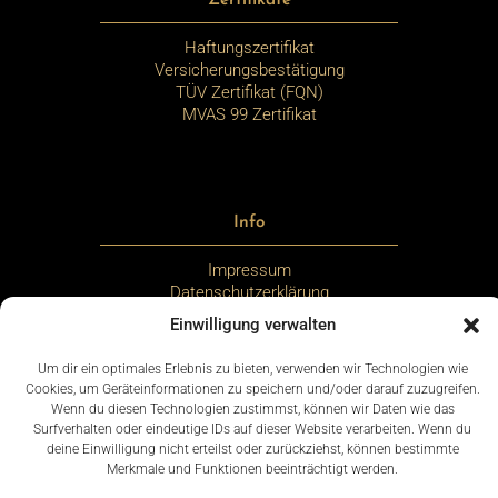
Zertifikate
Haftungszertifikat
Versicherungsbestätigung
TÜV Zertifikat (FQN)
MVAS 99 Zertifikat
Info
Impressum
Datenschutzerklärung
Cookie-Richtlinie (EU)
Einwilligung verwalten
AGB
Um dir ein optimales Erlebnis zu bieten, verwenden wir Technologien wie
© 2026
Cookies, um Geräteinformationen zu speichern und/oder darauf zuzugreifen.
Wenn du diesen Technologien zustimmst, können wir Daten wie das
Surfverhalten oder eindeutige IDs auf dieser Website verarbeiten. Wenn du
deine Einwilligung nicht erteilst oder zurückziehst, können bestimmte
Merkmale und Funktionen beeinträchtigt werden.
Mitgliedschaft